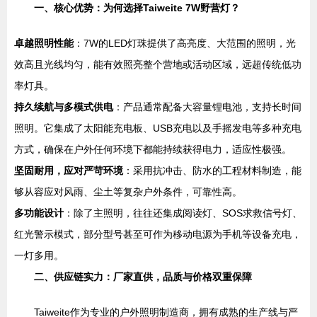
一、核心优势：为何选择Taiweite 7W野营灯？
卓越照明性能
：7W的LED灯珠提供了高亮度、大范围的照明，光
效高且光线均匀，能有效照亮整个营地或活动区域，远超传统低功
率灯具。
持久续航与多模式供电
：产品通常配备大容量锂电池，支持长时间
照明。它集成了太阳能充电板、USB充电以及手摇发电等多种充电
方式，确保在户外任何环境下都能持续获得电力，适应性极强。
坚固耐用，应对严苛环境
：采用抗冲击、防水的工程材料制造，能
够从容应对风雨、尘土等复杂户外条件，可靠性高。
多功能设计
：除了主照明，往往还集成阅读灯、SOS求救信号灯、
红光警示模式，部分型号甚至可作为移动电源为手机等设备充电，
一灯多用。
二、供应链实力：厂家直供，品质与价格双重保障
Taiweite作为专业的户外照明制造商，拥有成熟的生产线与严