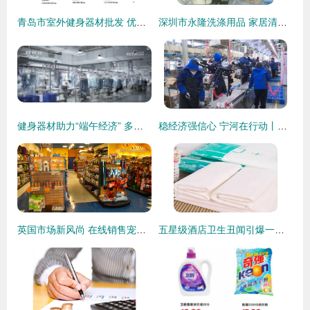
青岛市室外健身器材批发 优选室外路径系列，全民健身新风尚
深圳市永隆洗涤用品 家居清洁的绿色守护者
健身器材助力“端午经济” 多样“+旅游”新样态带来742亿、958亿消费惊喜
稳经济强信心 宁河在行动丨哈啰天津超级工厂 企业车间热火朝天，产品生产快马加鞭，销售用品再攀高峰
英国市场新风尚 在线销售宠物用品与健身器材的崛起
五星级酒店卫生丑闻引爆一次性用品市场——盘点那些销售量飙升的防护单品