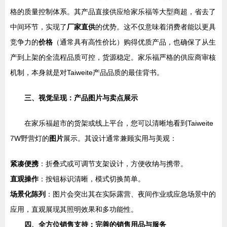
格的质量控制体系。其产品直接供应给家乐福等大型商超，省去了
中间环节，实现了
厂家直供
的优势。这不仅意味着消费者能以更具
竞争力的
价格
（通常具有高性价比）购得优质产品，也确保了从生
产到上架的全流程品质可控，货源稳定。家乐福严格的供应商审核
机制，本身就是对Taiweite产品品质的最佳背书。
三、视觉呈现：产品图片与卖点展示
在家乐福超市的货架或线上平台，您可以清晰地看到Taiweite
7W野营灯的
图片
展示。其设计通常兼顾实用与美观：
紧凑便携
：折叠式或可调节支架设计，方便收纳与携带。
直观操作
：按钮标识清晰，模式切换简单。
场景化陈列
：图片会突出其在实际露营、夜间作业或应急场景中的
应用，直观展现其照明效果和多功能性。
四、全方位销售支持：完善的销售用品与服务