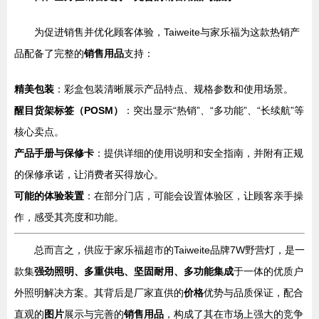
为促进销售并优化顾客体验，Taiweite与家乐福为这款热销产
品配备了完整的
销售用品
支持：
精美包装
：彩盒包装清晰展示产品特点、规格参数和使用场景。
醒目货架标签（POSM）
：突出显示“热销”、“多功能”、“长续航”等
核心卖点。
产品手册与保修卡
：提供详细的使用说明和安全指南，并附有正规
的保修承诺，让消费者买得放心。
可能的体验装置
：在部分门店，可能会设置体验区，让顾客亲手操
作，感受其亮度和功能。
总而言之，供应于家乐福超市的Taiweite品牌7W野营灯，是一
款集
强劲照明、多重供电、坚固耐用、多功能集成
于一体的优质户
外照明解决方案。其背后是厂家直供的
价格
优势与品质保证，配合
直观的
图片
展示与完善的
销售用品
，构成了其在市场上强大的竞争