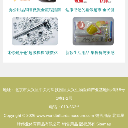
办公用品销售做账全流程指南
达康书记的鑫帝超市 全民健身的时代热忱
迷你健身仓“超级猩猩”获数亿元C轮融资；请何炅做代言的“幸福西饼”获9600万 | 小桔妹播报
新款生活用品 集售价与美感于一身的明星产品
地址：北京市大兴区中关村科技园区大兴生物医药产业基地民和路8号
1幢1-2层
电话：010-662**
Copyright © 2026
www.worldbilliardsmuseum.com
销售用品
北京星
牌伟业体育用品有限公司
销售用品
版权所有
Sitemap