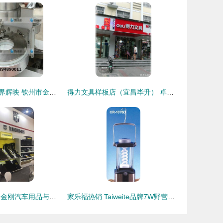
匠心与健康的跨界辉映 钦州市金昌食品机械厂的健身器材革新之旅
得力文具样板店（宜昌毕升） 卓越品质与专业销售典范
跨界新势力 变形金刚汽车用品与健身器材同台闪耀2017CIAAF郑州展
家乐福热销 Taiweite品牌7W野营灯，专业户外照明之选